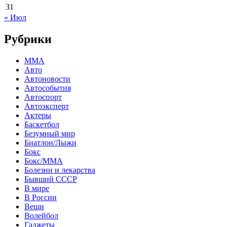
31
« Июл
Рубрики
MMA
Авто
Автоновости
Автособытия
Автоспорт
Автоэксперт
Актеры
Баскетбол
Безумный мир
Биатлон/Лыжи
Бокс
Бокс/MMA
Болезни и лекарства
Бывший СССР
В мире
В России
Вещи
Волейбол
Гаджеты