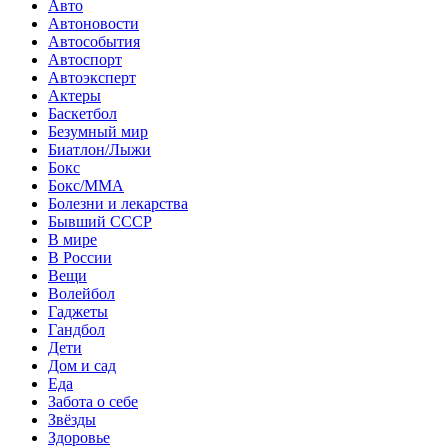
Авто
Автоновости
Автособытия
Автоспорт
Автоэксперт
Актеры
Баскетбол
Безумный мир
Биатлон/Лыжи
Бокс
Бокс/MMA
Болезни и лекарства
Бывший СССР
В мире
В России
Вещи
Волейбол
Гаджеты
Гандбол
Дети
Дом и сад
Еда
Забота о себе
Звёзды
Здоровье