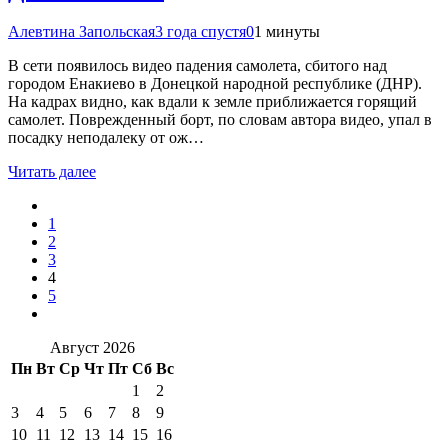
Алевтина Запольская
3 года спустя
0
1 минуты
В сети появилось видео падения самолета, сбитого над
городом Енакиево в Донецкой народной республике (ДНР).
На кадрах видно, как вдали к земле приближается горящий
самолет. Поврежденный борт, по словам автора видео, упал в
посадку неподалеку от ож…
Читать далее
1
2
3
4
5
Август 2026
Пн
Вт
Ср
Чт
Пт
Сб
Вс
1
2
3
4
5
6
7
8
9
10
11
12
13
14
15
16